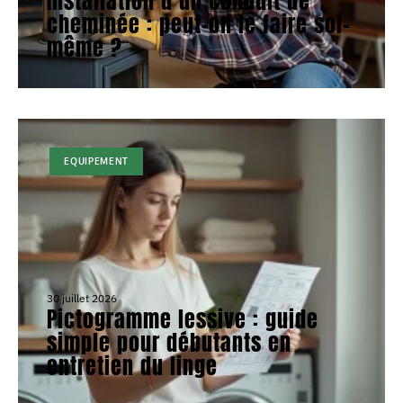
Installation d’un conduit de
cheminée : peut-on le faire soi-
même ?
EQUIPEMENT
30 juillet 2026
Pictogramme lessive : guide
simple pour débutants en
entretien du linge