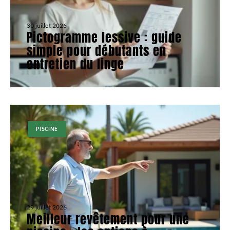
30 juillet 2026
Pictogramme lessive : guide
simple pour débutants en
entretien du linge
PISCINE
29 juillet 2026
Meilleur revêtement pour une