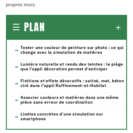
propres murs.
PLAN
Tester une couleur de peinture sur photo : ce qui
change avec la simulation de matières
Lumière naturelle et rendu des teintes : le piège
que l’appli décoration permet d’anticiper
Finitions et effets décoratifs : satiné, mat, béton
ciré dans l’appli Raffinement-et-Habitat
Associer couleurs et matières dans une même
pièce sans erreur de coordination
Limites concrètes d’une simulation sur
smartphone